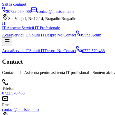
Salt la continut
0722.570.488
contact@it-asistenta.ro
Str. Vitejiei, Nr 12-14, Bragadiru
Bragadiru
IT
IT Asistenta
Servicii IT Profesionale
Acasa
Servicii IT
Solutii IT
Despre Noi
Contact
Suna Acum
Acasa
Servicii IT
Solutii IT
Despre Noi
Contact
0722.570.488
Contact
Contactati IT Asistenta pentru asistenta IT profesionala. Suntem aici s
Telefon
0722.570.488
Email
contact@it-asistenta.ro