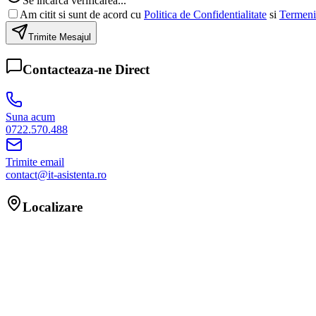
Se incarca verificarea...
Am citit si sunt de acord cu
Politica de Confidentialitate
si
Termenii
Trimite Mesajul
Contacteaza-ne Direct
Suna acum
0722.570.488
Trimite email
contact@it-asistenta.ro
Localizare